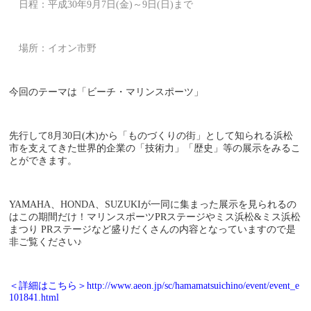
日程：平成30年9月7日(金)～9日(日)まで
場所：イオン市野
今回のテーマは「ビーチ・マリンスポーツ」
先行して8月30日(木)から「ものづくりの街」として知られる浜松
市を支えてきた世界的企業の「技術力」「歴史」等の展示をみるこ
とができます。
YAMAHA、HONDA、SUZUKIが一同に集まった展示を見られるの
はこの期間だけ！マリンスポーツPRステージやミス浜松&ミス浜松
まつり PRステージなど盛りだくさんの内容となっていますので是
非ご覧ください♪
＜詳細はこちら＞
http://www.aeon.jp/sc/hamamatsuichino/event/event_e
101841.html