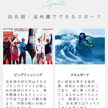
ビッグフィッシング
スキムボード
浜名湖今切口沖はクロカ
広い砂浜を有する遠州
ジキとのファイトが楽し
灘。砂浜から海に向かっ
める絶好のポイント。毎
て走り、波に乗って戻っ
年開催されるフィッシン
てくるスキムボードにと
グ大会では多くの船が集
って、最適なフィールド
まり、灼熱の戦いが繰り
だ。 浜名湖ではウェイク
広げられている。
スキムも楽しめる。