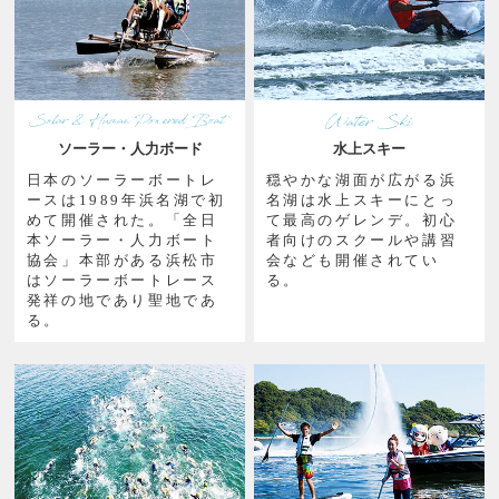
ソーラー・人力ボード
水上スキー
日本のソーラーボートレ
穏やかな湖面が広がる浜
ースは1989年浜名湖で初
名湖は水上スキーにとっ
めて開催された。「全日
て最高のゲレンデ。初心
本ソーラー・人力ボート
者向けのスクールや講習
協会」本部がある浜松市
会なども開催されてい
はソーラーボートレース
る。
発祥の地であり聖地であ
る。