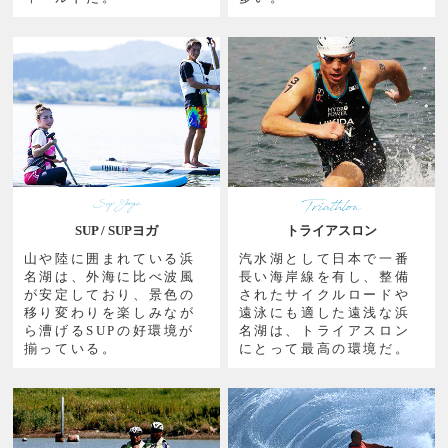
SUP / SUPヨガ
トライアスロン
山や陸に囲まれている浜
汽水湖として日本で一番
名湖は、外海に比べ波風
長い海岸線を有し、整備
が安定しており、景色の
されたサイクルロードや
移り変わりを楽しみなが
遠泳にも適した遠浅な浜
ら漕げるSUPの好環境が
名湖は、トライアスロン
揃っている。
にとって最高の環境だ。