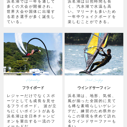
浜名湖では一年を通して
浜名湖は日照時間も長
多くの大会が開催され、
く、汽水湖で水温も高
世界大会や国体に出場す
い。マリーナも多いため
る若き選手が多く誕生し
一年中ウェイクボードを
ている。
楽しむことができる。
フライボード
ウインドサーフィン
レジャーだけでなくスポ
浜名湖は、地形、気候、
ーツとしても成長を見せ
風が揃った全国的に見て
るフライボード。 波が立
も稀な素晴らしいゲレン
ちにくいポイントがある
デだ。練習のため県外か
浜名湖は全日本チャンピ
らこの環境を求めて訪れ
オンを輩出する一流のフ
るウインドサーファーも
ィールドだ。
多い。