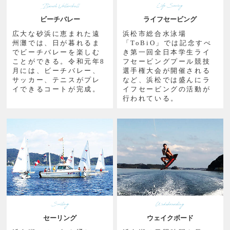
ビーチバレー
ライフセービング
広大な砂浜に恵まれた遠
浜松市総合水泳場
州灘では、日が暮れるま
「ToBiO」では記念すべ
でビーチバレーを楽しむ
き第一回全日本学生ライ
ことができる。令和元年8
フセービングプール競技
月には、ビーチバレー、
選手権大会が開催される
サッカー、テニスがプレ
など、浜松では盛んにラ
イできるコートが完成。
イフセービングの活動が
行われている。
セーリング
ウェイクボード