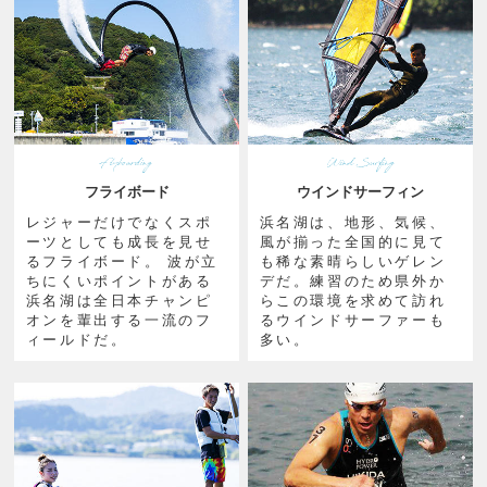
フライボード
ウインドサーフィン
レジャーだけでなくスポ
浜名湖は、地形、気候、
ーツとしても成長を見せ
風が揃った全国的に見て
るフライボード。 波が立
も稀な素晴らしいゲレン
ちにくいポイントがある
デだ。練習のため県外か
浜名湖は全日本チャンピ
らこの環境を求めて訪れ
オンを輩出する一流のフ
るウインドサーファーも
ィールドだ。
多い。