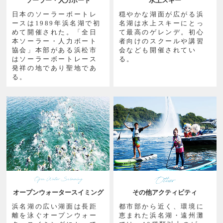
ソーラー・人力ボード
水上スキー
日本のソーラーボートレ
穏やかな湖面が広がる浜
ースは1989年浜名湖で初
名湖は水上スキーにとっ
めて開催された。「全日
て最高のゲレンデ。初心
本ソーラー・人力ボート
者向けのスクールや講習
協会」本部がある浜松市
会なども開催されてい
はソーラーボートレース
る。
発祥の地であり聖地であ
る。
オープンウォータースイミング
その他アクティビティ
浜名湖の広い湖面は長距
都市部から近く、環境に
離を泳ぐオープンウォー
恵まれた浜名湖・遠州灘