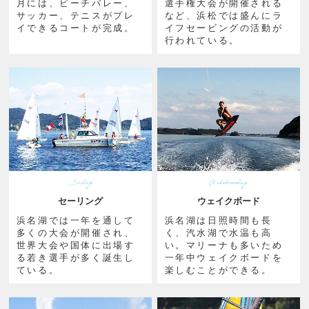
月には、ビーチバレー、
選手権大会が開催される
サッカー、テニスがプレ
など、浜松では盛んにラ
イできるコートが完成。
イフセービングの活動が
行われている。
セーリング
ウェイクボード
浜名湖では一年を通して
浜名湖は日照時間も長
多くの大会が開催され、
く、汽水湖で水温も高
世界大会や国体に出場す
い。マリーナも多いため
る若き選手が多く誕生し
一年中ウェイクボードを
ている。
楽しむことができる。