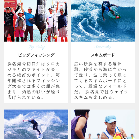
ビッグフィッシング
スキムボード
浜名湖今切口沖はクロカ
広い砂浜を有する遠州
ジキとのファイトが楽し
灘。砂浜から海に向かっ
める絶好のポイント。毎
て走り、波に乗って戻っ
年開催されるフィッシン
てくるスキムボードにと
グ大会では多くの船が集
って、最適なフィールド
まり、灼熱の戦いが繰り
だ。 浜名湖ではウェイク
広げられている。
スキムも楽しめる。