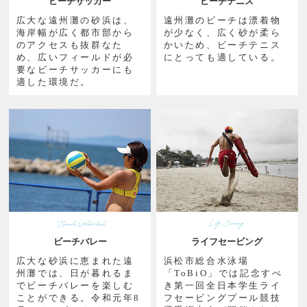
ビーチサッカー
ビーチテニス
広大な遠州灘の砂浜は、
遠州灘のビーチは漂着物
海岸幅が広く都市部から
が少なく、広く砂が柔ら
のアクセスも抜群なた
かいため、ビーチテニス
め、広いフィールドが必
にとっても適している。
要なビーチサッカーにも
適した環境だ。
ビーチバレー
ライフセービング
広大な砂浜に恵まれた遠
浜松市総合水泳場
州灘では、日が暮れるま
「ToBiO」では記念すべ
でビーチバレーを楽しむ
き第一回全日本学生ライ
ことができる。令和元年8
フセービングプール競技