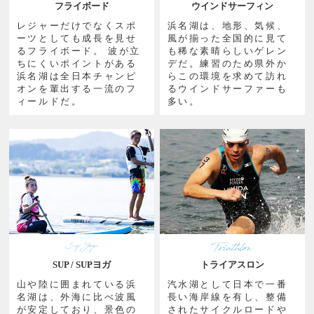
フライボード
ウインドサーフィン
レジャーだけでなくスポ
浜名湖は、地形、気候、
ーツとしても成長を見せ
風が揃った全国的に見て
るフライボード。 波が立
も稀な素晴らしいゲレン
ちにくいポイントがある
デだ。練習のため県外か
浜名湖は全日本チャンピ
らこの環境を求めて訪れ
オンを輩出する一流のフ
るウインドサーファーも
ィールドだ。
多い。
SUP / SUPヨガ
トライアスロン
山や陸に囲まれている浜
汽水湖として日本で一番
名湖は、外海に比べ波風
長い海岸線を有し、整備
が安定しており、景色の
されたサイクルロードや