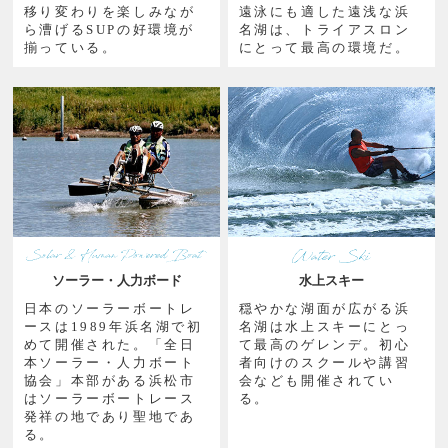
移り変わりを楽しみなが
遠泳にも適した遠浅な浜
ら漕げるSUPの好環境が
名湖は、トライアスロン
揃っている。
にとって最高の環境だ。
ソーラー・人力ボード
水上スキー
日本のソーラーボートレ
穏やかな湖面が広がる浜
ースは1989年浜名湖で初
名湖は水上スキーにとっ
めて開催された。「全日
て最高のゲレンデ。初心
本ソーラー・人力ボート
者向けのスクールや講習
協会」本部がある浜松市
会なども開催されてい
はソーラーボートレース
る。
発祥の地であり聖地であ
る。