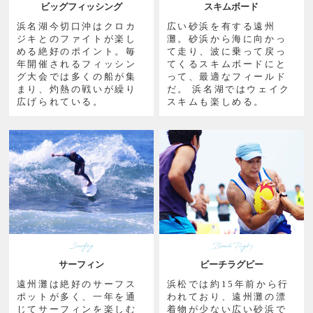
ビッグフィッシング
スキムボード
浜名湖今切口沖はクロカ
広い砂浜を有する遠州
ジキとのファイトが楽し
灘。砂浜から海に向かっ
める絶好のポイント。毎
て走り、波に乗って戻っ
年開催されるフィッシン
てくるスキムボードにと
グ大会では多くの船が集
って、最適なフィールド
まり、灼熱の戦いが繰り
だ。 浜名湖ではウェイク
広げられている。
スキムも楽しめる。
サーフィン
ビーチラグビー
遠州灘は絶好のサーフス
浜松では約15年前から行
ポットが多く、一年を通
われており、遠州灘の漂
じてサーフィンを楽しむ
着物が少ない広い砂浜で