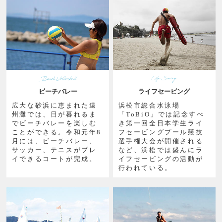
ビーチバレー
ライフセービング
広大な砂浜に恵まれた遠
浜松市総合水泳場
州灘では、日が暮れるま
「ToBiO」では記念すべ
でビーチバレーを楽しむ
き第一回全日本学生ライ
ことができる。令和元年8
フセービングプール競技
月には、ビーチバレー、
選手権大会が開催される
サッカー、テニスがプレ
など、浜松では盛んにラ
イできるコートが完成。
イフセービングの活動が
行われている。